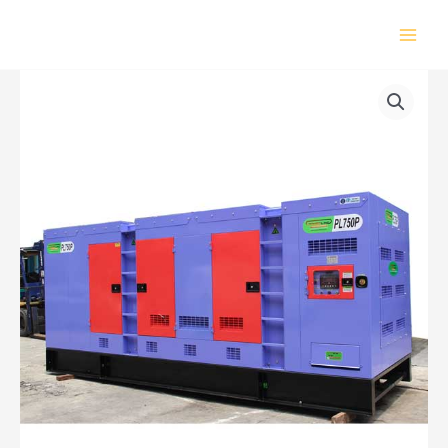
Lewati
ke
konten