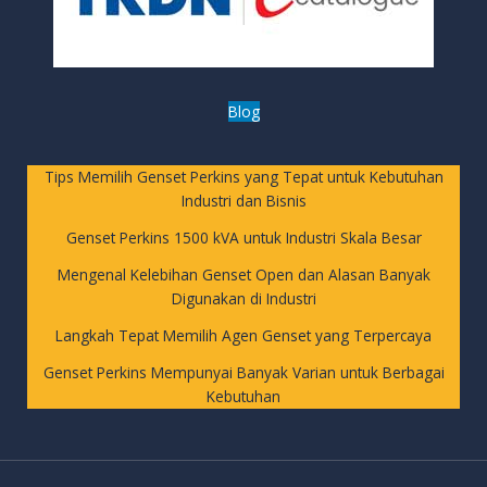
Blog
Tips Memilih Genset Perkins yang Tepat untuk Kebutuhan
Industri dan Bisnis
Genset Perkins 1500 kVA untuk Industri Skala Besar
Mengenal Kelebihan Genset Open dan Alasan Banyak
Digunakan di Industri
Langkah Tepat Memilih Agen Genset yang Terpercaya
Genset Perkins Mempunyai Banyak Varian untuk Berbagai
Kebutuhan