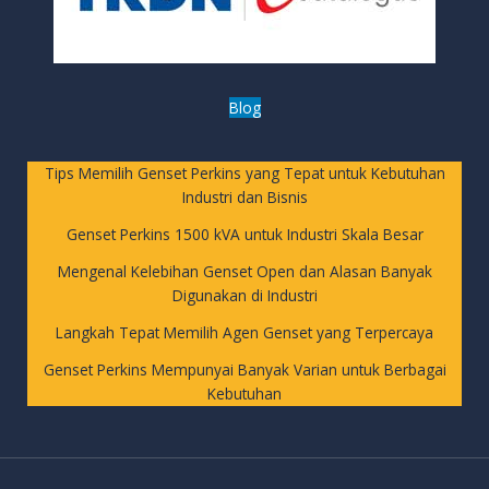
Blog
Tips Memilih Genset Perkins yang Tepat untuk Kebutuhan
Industri dan Bisnis
Genset Perkins 1500 kVA untuk Industri Skala Besar
Mengenal Kelebihan Genset Open dan Alasan Banyak
Digunakan di Industri
Langkah Tepat Memilih Agen Genset yang Terpercaya
Genset Perkins Mempunyai Banyak Varian untuk Berbagai
Kebutuhan