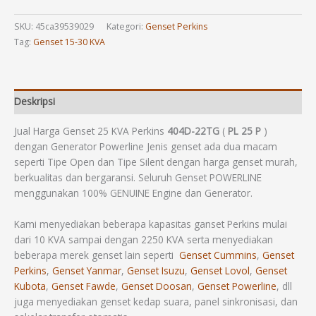
SKU:
45ca39539029
Kategori:
Genset Perkins
Tag:
Genset 15-30 KVA
Deskripsi
Jual Harga Genset 25 KVA Perkins
404D-22TG
(
PL 25 P
)
dengan Generator Powerline Jenis genset ada dua macam
seperti Tipe Open dan Tipe Silent dengan harga genset murah,
berkualitas dan bergaransi. Seluruh Genset POWERLINE
menggunakan 100% GENUINE Engine dan Generator.
Kami menyediakan beberapa kapasitas ganset Perkins mulai
dari 10 KVA sampai dengan 2250 KVA serta menyediakan
beberapa merek genset lain seperti
Genset Cummins
,
Genset
Perkins
,
Genset Yanmar
,
Genset Isuzu
,
Genset Lovol
,
Genset
Kubota
,
Genset Fawde
,
Genset Doosan
,
Genset Powerline
, dll
juga menyediakan genset kedap suara, panel sinkronisasi, dan