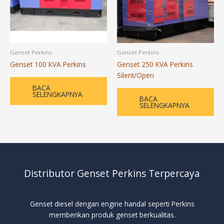
Genset Perkins
Genset Perkins
Genset 100 KVA Perkins
Genset 250 KVA Perkins
Silent/Open
BACA
SELENGKAPNYA
BACA
SELENGKAPNYA
Distributor Genset Perkins Terpercaya
Genset diesel dengan engine handal seperti Perkins
memberikan produk genset berkualitas.