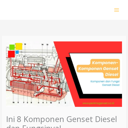
Lewati
ke
konten
Ini 8 Komponen Genset Diesel