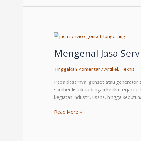
Sebelum,
Saat,
dan
Setelah
Menggunakan
Genset
Diesel
Mengenal Jasa Serv
Powerline
Tinggalkan Komentar
/
Artikel
,
Teknis
Pada dasarnya, genset atau generator se
sumber listrik cadangan ketika terjadi 
kegiatan industri, usaha, hingga kebutu
Mengenal
Read More »
Jasa
Service
Genset