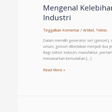
Mengenal Kelebiha
Industri
Tinggalkan Komentar
/
Artikel
,
Teknis
Dalam memilih generator set (genset), 
umum, genset dibedakan menjadi dua jen
Bagi sektor industri, manufaktur, pert
menawarkan kemudahan […]
Mengenal
Read More »
Kelebihan
Genset
Open
dan
Alasan
Banyak
Digunakan