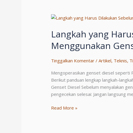
Cepat
Rusak
dan
Cara
Mencegahnya
Langkah yang Harus
Menggunakan Gense
Tinggalkan Komentar
/
Artikel
,
Teknis
,
T
Mengoperasikan genset diesel seperti 
Berikut panduan lengkap langkah-langka
Genset Diesel Sebelum menyalakan gens
pengecekan selesai: Jangan langsung 
Langkah
Read More »
yang
Harus
Dilakukan