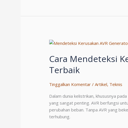
Cara
Menghitung
kW
ke
kWh
dengan
Benar
Cara Mendeteksi K
Terbaik
Tinggalkan Komentar
/
Artikel
,
Teknis
Dalam dunia kelistrikan, khususnya pad
yang sangat penting. AVR berfungsi unt
perubahan beban. Tanpa AVR yang bekerja
terhubung.