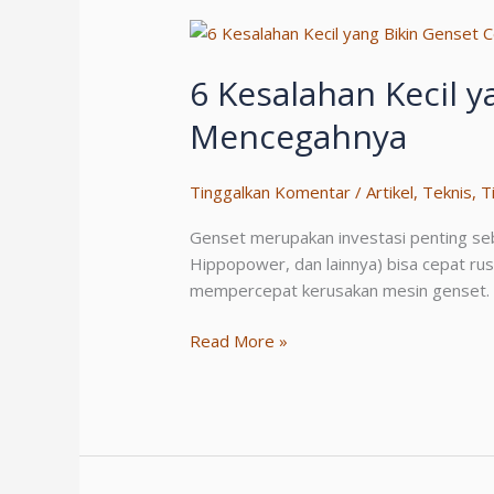
di
Industri
6 Kesalahan Kecil 
Mencegahnya
Tinggalkan Komentar
/
Artikel
,
Teknis
,
T
Genset merupakan investasi penting seba
Hippopower, dan lainnya) bisa cepat rus
mempercepat kerusakan mesin genset. 1.
6
Read More »
Kesalahan
Kecil
yang
Bikin
Genset