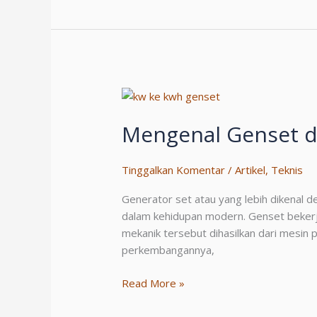
pada
Genset
dan
Pentingnya
Test
Load
untuk
Industri
Mengenal Genset d
Tinggalkan Komentar
/
Artikel
,
Teknis
Generator set atau yang lebih dikenal 
dalam kehidupan modern. Genset bekerja 
mekanik tersebut dihasilkan dari mesin 
perkembangannya,
Mengenal
Read More »
Genset
dan