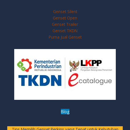
Genset Silent
Genset Open
Genset Trailer
Genset TKDN
Purna Jual Genset
Blog
Tips Memilih Genset Perkins yang Tepat untuk Kebutuhan