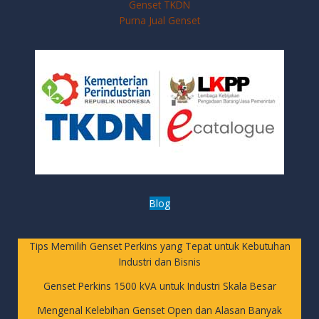
Genset TKDN
Purna Jual Genset
Blog
Tips Memilih Genset Perkins yang Tepat untuk Kebutuhan
Industri dan Bisnis
Genset Perkins 1500 kVA untuk Industri Skala Besar
Mengenal Kelebihan Genset Open dan Alasan Banyak