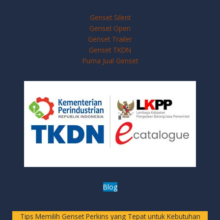
Genset Silent
Genset Open
Genset Trailer
Genset TKDN
Purna Jual Genset
Blog
Tips Memilih Genset Perkins yang Tepat untuk Kebutuhan