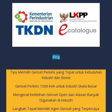
Blog
Tips Memilih Genset Perkins yang Tepat untuk Kebutuhan
Industri dan Bisnis
Genset Perkins 1500 kVA untuk Industri Skala Besar
Mengenal Kelebihan Genset Open dan Alasan Banyak
Digunakan di Industri
Langkah Tepat Memilih Agen Genset yang Terpercaya