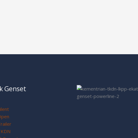
k Genset
ilent
Open
railer
TKDN